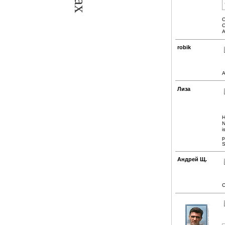
С
С
А
robik
А
Лиза
H
N
i
p
S
Андрей Щ.
C