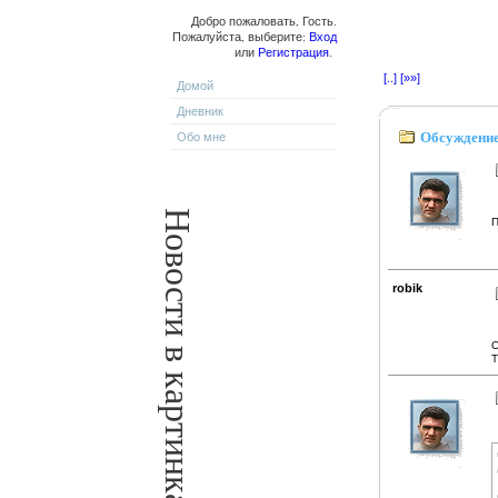
Добро пожаловать, Гость.
Пожалуйста, выберите:
Вход
или
Регистрация
.
[..]
[»»]
Домой
Дневник
Обсуждение
Обо мне
Новости в картинках
П
robik
О
Т