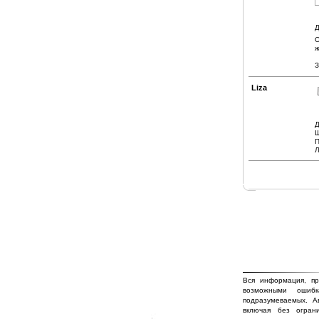
Д
О
ж
З
Liza
Д
Ш
П
Л
Вся информация, пр
возможными ошиб
подразумеваемых. А
включая без огран