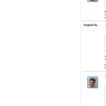
В
н
в
Андрей Щ.
Х
н
М
h