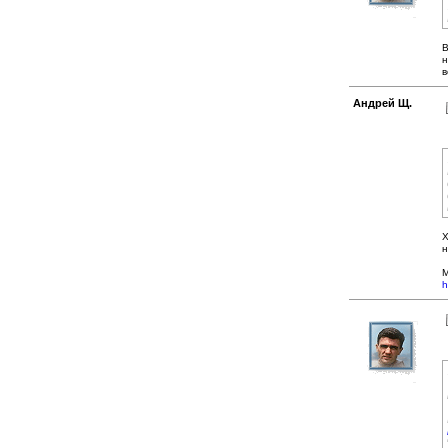
В
н
в
Андрей Щ.
Х
н
М
h