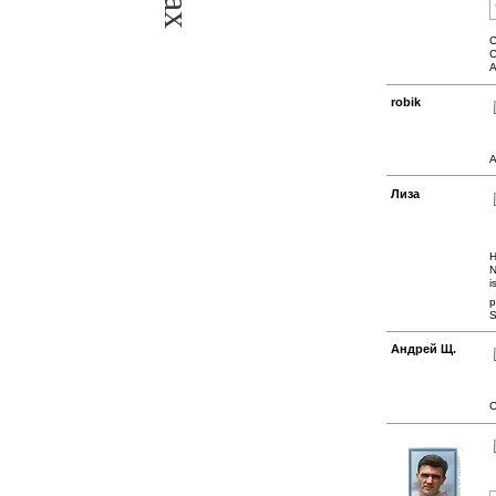
С
С
А
robik
А
Лиза
H
N
i
p
S
Андрей Щ.
C