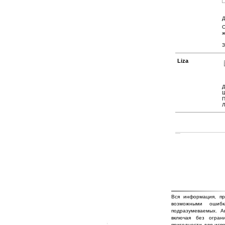
Д
О
ж
З
Liza
Д
Ш
П
Л
Вся информация, пр
возможными ошиб
подразумеваемых. А
включая без огран
пригодности для исп