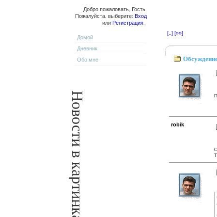
Добро пожаловать, Гость.
Пожалуйста, выберите:
Вход
или
Регистрация
.
[..]
[»»]
Домой
Дневник
Обсуждение
Обо мне
Новости в картинках
П
robik
О
Т