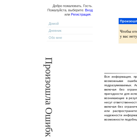
Добро пожаловать, Гость.
Пожалуйста, выберите:
Вход
или
Регистрация
.
Произошл
Домой
Дневник
Чтобы от
у вас нет
Обо мне
Произошла Ошибка!
Вся информация, пр
возможными ошиб
подразумеваемых. А
включая без огран
пригодности для исп
возникающие в резул
несут ответственност
включая без огранич
или распространит
надежности информа
возможности подобны