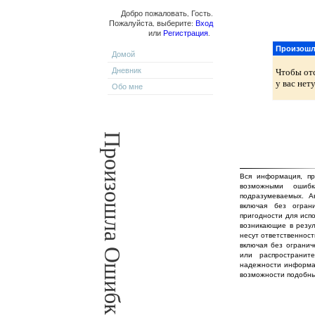
Добро пожаловать, Гость.
Пожалуйста, выберите:
Вход
или
Регистрация
.
Произошл
Домой
Дневник
Чтобы от
у вас нет
Обо мне
Произошла Ошибка!
Вся информация, пр
возможными ошиб
подразумеваемых. А
включая без огран
пригодности для исп
возникающие в резул
несут ответственност
включая без огранич
или распространит
надежности информа
возможности подобны