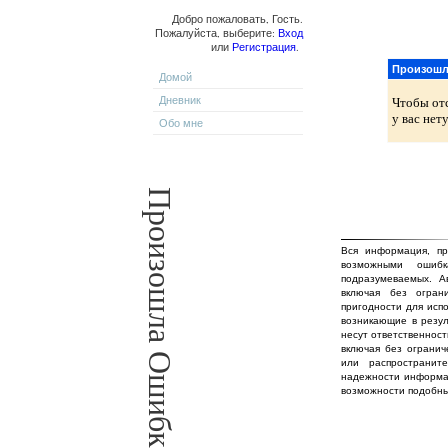
Добро пожаловать, Гость.
Пожалуйста, выберите:
Вход
или
Регистрация
.
Произошл
Домой
Дневник
Чтобы от
у вас нет
Обо мне
Произошла Ошибка!
Вся информация, пр
возможными ошиб
подразумеваемых. А
включая без огран
пригодности для исп
возникающие в резул
несут ответственност
включая без огранич
или распространит
надежности информа
возможности подобны