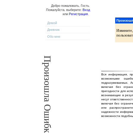
Добро пожаловать, Гость.
Пожалуйста, выберите:
Вход
или
Регистрация
.
Произошл
Домой
Дневник
Извините
пользоват
Обо мне
Произошла Ошибка!
Вся информация, пр
возможными ошиб
подразумеваемых. А
включая без огран
пригодности для исп
возникающие в резул
несут ответственност
включая без огранич
или распространит
надежности информа
возможности подобны