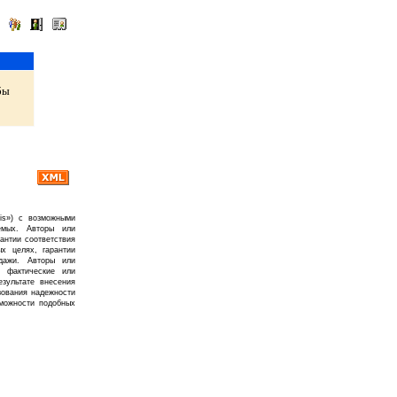
бы
is») с возможными
емых. Авторы или
рантии соответствия
х целях, гарантии
дажи. Авторы или
, фактические или
зультате внесения
зования надежности
можности подобных