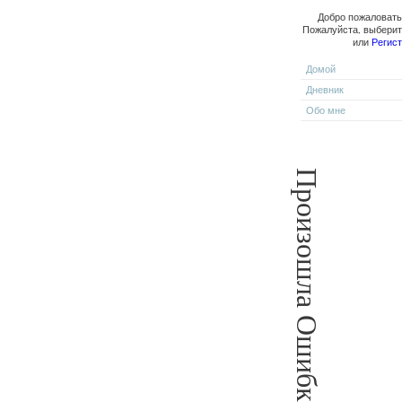
Добро пожаловать,
Пожалуйста, выбери
или
Регис
Домой
Дневник
Обо мне
Произошла Ошибка!