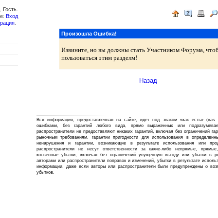
 Гость.
те:
Вход
трация
.
Произошла Ошибка!
Извините, но вы должны стать Участником Форума, что
пользоваться этим разделм!
Назад
Вся информация, предоставленная на сайте, идет под знаком «как есть» («as 
ошибками, без гарантий любого вида, прямо выраженных или подразумева
распространители не предоставляют никаких гарантий, включая без ограничений га
рыночным требованиям, гарантии пригодности для использования в определенны
ненарушения и гарантии, возникающие в результате использования или про
распространители не несут ответственности за какие-либо непрямые, прямые
косвенные убытки, включая без ограничений упущенную выгоду или убытки в ре
авторами или распространители поправок и изменений, убытки в результате исполь
информации, даже если авторы или распространители были предупреждены о воз
убытков.