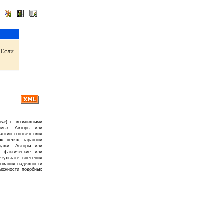
 Если
is») с возможными
емых. Авторы или
рантии соответствия
х целях, гарантии
дажи. Авторы или
, фактические или
зультате внесения
зования надежности
можности подобных