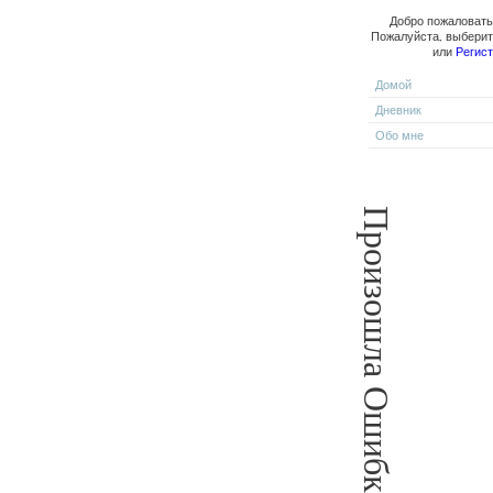
Добро пожаловать,
Пожалуйста, выбери
или
Регис
Домой
Дневник
Обо мне
Произошла Ошибка!