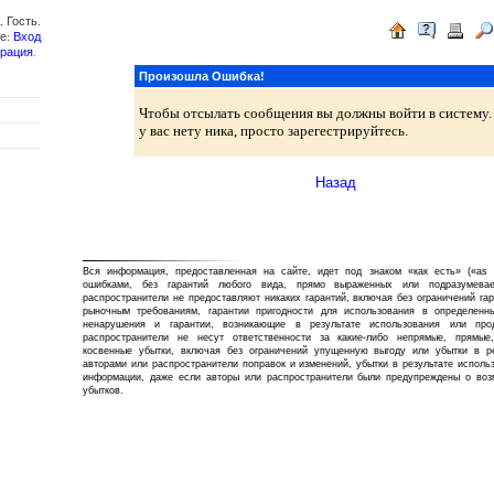
 Гость.
те:
Вход
трация
.
Произошла Ошибка!
Чтобы отсылать сообщения вы должны войти в систему.
у вас нету ника, просто зарегестрируйтесь.
Назад
Вся информация, предоставленная на сайте, идет под знаком «как есть» («as 
ошибками, без гарантий любого вида, прямо выраженных или подразумева
распространители не предоставляют никаких гарантий, включая без ограничений га
рыночным требованиям, гарантии пригодности для использования в определенны
ненарушения и гарантии, возникающие в результате использования или про
распространители не несут ответственности за какие-либо непрямые, прямые
косвенные убытки, включая без ограничений упущенную выгоду или убытки в ре
авторами или распространители поправок и изменений, убытки в результате исполь
информации, даже если авторы или распространители были предупреждены о воз
убытков.