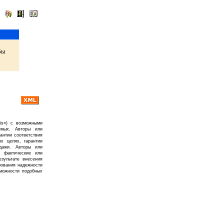
бы
is») с возможными
емых. Авторы или
рантии соответствия
х целях, гарантии
дажи. Авторы или
, фактические или
зультате внесения
зования надежности
можности подобных