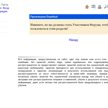
 Гость.
те:
Вход
трация
.
Произошла Ошибка!
Извините, но вы должны стать Участником Форума, что
пользоваться этим разделм!
Назад
Вся информация, предоставленная на сайте, идет под знаком «как есть» («as 
ошибками, без гарантий любого вида, прямо выраженных или подразумева
распространители не предоставляют никаких гарантий, включая без ограничений га
рыночным требованиям, гарантии пригодности для использования в определенны
ненарушения и гарантии, возникающие в результате использования или про
распространители не несут ответственности за какие-либо непрямые, прямые
косвенные убытки, включая без ограничений упущенную выгоду или убытки в ре
авторами или распространители поправок и изменений, убытки в результате исполь
информации, даже если авторы или распространители были предупреждены о воз
убытков.