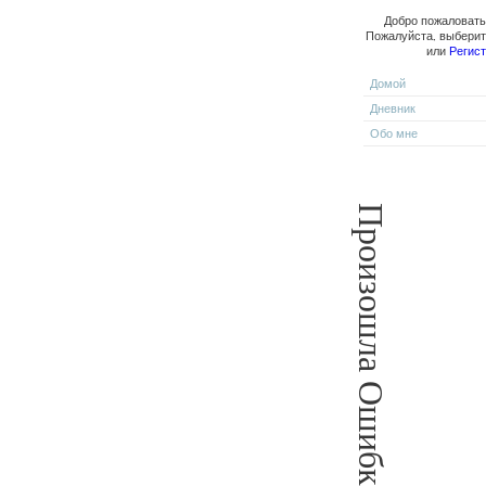
Добро пожаловать,
Пожалуйста, выбери
или
Регис
Домой
Дневник
Обо мне
Произошла Ошибка!