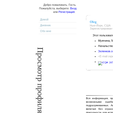
Добро пожаловать, Гость.
Пожалуйста, выберите:
Вход
или
Регистрация
.
Домой
Oleg
Дневник
Нью-Йорк, США
Зарегистрирован 0
Обо мне
Этот пользовател
Мужчина, 5
Начальство
Зеленков.
<E-mail скр
Вся информация, пр
возможными ошиб
подразумеваемых. А
включая без огран
пригодности для исп