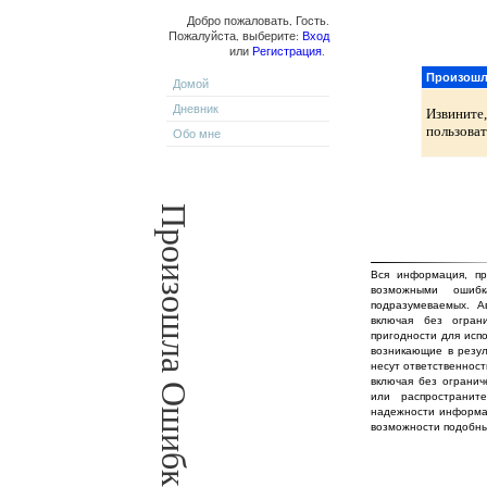
Добро пожаловать, Гость.
Пожалуйста, выберите:
Вход
или
Регистрация
.
Произошл
Домой
Дневник
Извините
пользоват
Обо мне
Произошла Ошибка!
Вся информация, пр
возможными ошиб
подразумеваемых. А
включая без огран
пригодности для исп
возникающие в резул
несут ответственност
включая без огранич
или распространит
надежности информа
возможности подобны