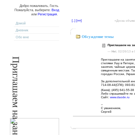
Добро пожаловать, Гость.
Пожалуйста, выберите:
Вход
или
Регистрация
.
[..]
[»»]
«
Доска объя
Домой
Дневник
Обсуждение темы
Обо мне
Приглашаем на за
—
Hei
, 02/26/13 в
Приглашаем на заняти
стилями Ушу в Питере,
занятия, чайные церем
священным местам. Та
городах России, Украи
За дополнительной ин
714-08-44(СПб); 093-81
(Киев); (495) 641-55-38 
Либо спрашивайте по э
Сайт:
www.daode.ru
--
С уважением,
Сергей