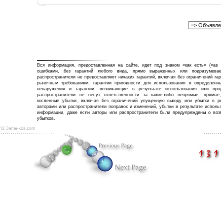
Вся информация, предоставленная на сайте, идет под знаком «как есть» («as 
ошибками, без гарантий любого вида, прямо выраженных или подразумева
распространители не предоставляют никаких гарантий, включая без ограничений га
рыночным требованиям, гарантии пригодности для использования в определенны
ненарушения и гарантии, возникающие в результате использования или про
распространители не несут ответственности за какие-либо непрямые, прямые
косвенные убытки, включая без ограничений упущенную выгоду или убытки в ре
авторами или распространители поправок и изменений, убытки в результате исполь
информации, даже если авторы или распространители были предупреждены о воз
убытков.