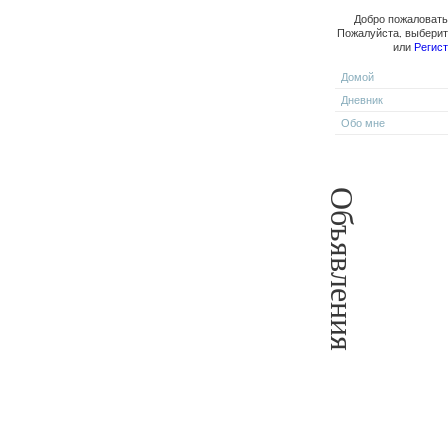
Добро пожаловать,
Пожалуйста, выбери
или
Регис
Домой
Дневник
Обо мне
Объявления