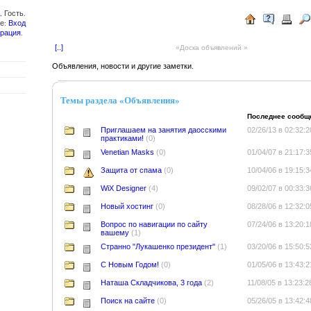
 Гость.
те:
Вход
трация
.
[..]
«
Доска объявлений
»
Объявления, новости и другие заметки.
Темы раздела «Объявления»
Последнее сообщ
Приглашаем на занятия даосскими
02/26/13 в 02:32:2
практиками!
(0)
Venetian Masks
(0)
01/04/07 в 21:17:3
Защита от спама
(0)
10/04/06 в 19:15:3
WiX Designer
(4)
09/02/07 в 00:33:3
Новый хостинг
(0)
08/28/06 в 12:32:0
Вопрос по навигации по сайту
07/24/06 в 13:20:1
вашему
(1)
Странно "Лукашенко президент"
(1)
03/20/06 в 15:50:5
С Новым Годом!
(0)
01/05/06 в 13:43:2
Наташа Складчикова, 3 года
(2)
11/08/05 в 13:23:2
Поиск на сайте
(0)
05/26/05 в 13:42:4