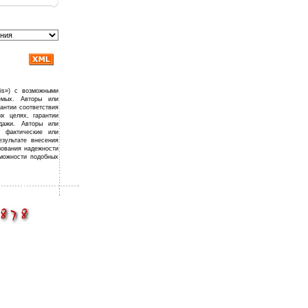
is») с возможными
емых. Авторы или
рантии соответствия
х целях, гарантии
дажи. Авторы или
, фактические или
зультате внесения
зования надежности
можности подобных