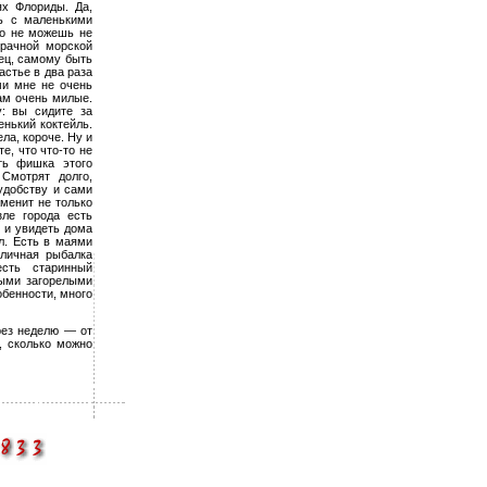
ях Флориды. Да,
ь с маленькими
то не можешь не
рачной морской
нец, самому быть
астье в два раза
и мне не очень
там очень милые.
: вы сидите за
енький коктейль.
ла, короче. Ну и
е, что что-то не
ть фишка этого
 Смотрят долго,
удобству и сами
менит не только
зле города есть
 и увидеть дома
л. Есть в маями
тличная рыбалка
есть старинный
выми загорелыми
обенности, много
рез неделю — от
, сколько можно