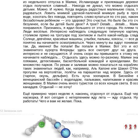
из недельного отпуска в Маями, Исламораде и прилежащих деревн
отдых получился славный… Никогда не думал, что можно отдыхат
детьми. Можно. И нужно. Когда видишь радостные маленькие глаза, 
радоваться. Ловить мнимой удочкой-палочкой мнимую рыбу в проз
воде, хохотать без повода, повторять слово купаться по сто раз, нако
беззаботным ребёнком — это здорово! Это счастье. Но было бы это сч
безумнее, если бы детей было двое? А трое?
Details… details…
Маям
понравился. Признаюсь, я ждал большего от этого города. Но пляжи 
Люди весёлые. Интересно наблюдать следующую типичную картину
столиком прямо на тротуаре под зонтиком и пьёте какой-нибудь слад
Солнце, девчёнки, красивые машины, улыбки, пальмы, кокосы, — все де
понятно вы начинаете осматриваться. Через минуту вы вдруг понимает
так. Да, именно! Вы попали! Вы попали в Маями. Вот это и ес
знаменитого курорта Флориды: здесь все смотрят друг на друга.
интересно и не смущаются. И очень скоро вы привыкаете к этому не
начинаете наблюдать… Отдыхать здесь можно по-разному. Маями зна
пляжами, детективами, баскетбольной командой и крокодилами. Во
множество парков. По рекам и заливам можно покататься на кораблях
таких знаменитых людей, как, например, Аль Капоне или Шакил О'Ни
прогулки на вертолётах, полёты на парашютах над морем. Здесь о
(тарпон, окунь, дельфин). Есть куча зоопарков. В Бискейне 
венецианский бассейн с водопадом, пальмами, напиткамии и краси
женщинами. В Маями очень много туристов со всех концов света. В ос
канадцев. Отдыхай — не хочу!
Ещё примерно через неделю я, наконец, отдохнул от отдыха. Ещё че
насморка. И вот сегодня с нетерпением жду лета — жду отдыха. Ну
работать! Чего и вам не желаю. Пока.