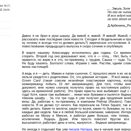
ми №27,
„…Эмиль Золя 
й 2005г.
Но его не чит
И все ждут ког
но кто этот к
Д.Арбенина,„
Ро
Давно я не брал в руки шашку. Да живой я, живой. Я живой! Живой, 
рассказать вам последние свои новости. Сегодня я бездельничаю и п
ну почему я всегда что-то должен делать?) лирическое отступление. 
повествование предыдущего выпуска я скоро сочиню и опубликую.
В марте нашему Александру исполнилось два годика. Со време
спорить. Второй год оно доказывает мне, что я — отец… Нет, быть 
нравится, но верю я в это, по-прежнему, с трудом. Сашка — чудо. 
Не буду хвалить. Болтатет слова. Играем с ним. Растём, одним слов
жизнь настоящей.
А ведь и я — деть. Мамин и папин сыночек. С прошлого июля я их не в
нельзя увидется с родителями. Ох, это длинная история… Я всё никак 
Green Card
(такая совсем незелёная пластиковая карточка, кото
неамериканцу побыть 10 лет американцем). Для того, чтобы мне
документ, мне нужно сначала получить право на постоянную работ
здесь на временной работе). Это право юристы мне выбивают ещё с 
года! Хотя, какое там выбивают… лежат мои бумажки и пылятся бедны
тёмном шкафу… За эти три года я уже получил два продления мое
визы. Да, работаю я, по-прежнему, в компании Рейтер (Reuters). Гов
новости. Я не делаю тут ничего. Как переехали на Times Square, так и
либо делать. Какие-то мелочи, какая-то возня, какие-то бумажки, ну и к
каждые две недели. Как и в любой большой компании, наверное. Интере
работал на Матру в Минске, я работал даже больше, чем теперь.
исключение. Лодырь. Дурак. Или просто повезло! Кругом все
высыпаются, работают день и ночь, жалуются… Бедные американцы.
Но иногда я отдыхаю! Как уже
писала Наташа
, мы в начале мая верну