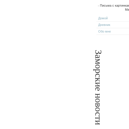
- Письма с картинка
Ма
Домой
Дневник
Обо мне
Заморские новости