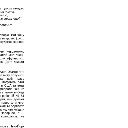
строит галеры,
ает никто,
о-то,
то этот кто?“
ссия 37
“
говорю. Вот хочу
росто делаю (хм…
А художественное
нем невозможно
папой мне очень
Тьфу-тьфу-тьфу…
ом. Дети делают
идел. Жалко, что
не могу получить
рая даёт право
 получить этот
у в США (я ведь
февраля 2002-го
е в каком нибудь
й рабочей H1-B1
орят, они делают
 перестал я что-
акая-то зарплата
сно, что когда я
 Наверное, я —
 копошатся, не
лись в Нью-Йорк