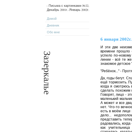
- Письма с картинками №22,
Декабрь 2001г.-Январь 2002г.
Домой
Дневник
Обо мне
6 января 2002г.
И эти две неизме
времени прошло с
Зазеркалье
успело по-новому 
линии - всё те же
знакомое детское "
"Ребёнок..." - Про
Да, годы бегут. Сп
ещё тормозить. П
когда я смотрюсь 
сделать похожим н
Говорят, лицо - э
маленький мальчик,
А может и все два
нет. Что-то вечно
есть в моём лице
дело... недопол
представить тепе
радовались, когда
как учительница
старалась казать