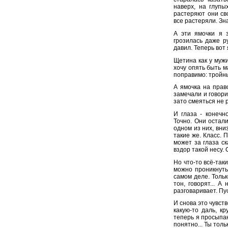
наверх, на глупы
растеряют они сво
все растеряли. Зна
А эти ямочки я 
грозилась даже ру
давил. Теперь вот 
Щетина как у мужи
хочу опять быть м
поправимо: тройны
А ямочка на право
замечали и говорил
зато смеяться не 
И глаза - конечн
Точно. Они остали
одном из них, вни
такие же. Класс. П
может за глаза ск
вздор такой несу. 
Но что-то всё-так
можно проникнуть 
самом деле. Тольк
тон, говорят... 
разговаривает. Пус
И снова это чувств
какую-то даль, кр
теперь я просыпаю
понятно... Ты тол