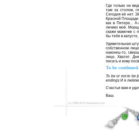
Где только не вид
там за столом, г
Сегодня её нет. Э
Красной Площади 3
как в Питере... А
личико моё. Морщ
скажи мамочке с п
бы тебя в капусте,
Удивительная штук
собственном лице
наконец-то, свер
лицо. Хватит. Дн
писать и кому пос
То be continued.
To be or not to be [c
endings
И я люблю 
Счастья вам и уда
Ваш.