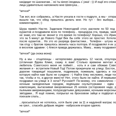
кандидат по шахматам... но ты меня сводишь с ума! :-)) И ещё его спо
лица удивительно напомнило мне Шевчука...
*апчхи!*
Так вот, все собрались, а Настя уехала в гости к подруге, а мы - отпр
вышло так, что обед пришлось делать мне. Но тут - без выбора...
комментариев ;-)
Шура привёз Настю. Заделали Новогодний стол, распили по 50 под
курантов и поздравили всех по телефону... процедура эта, правда, заня
не знаю, кто там не звонит в это время по телефону! Хорошо, что Ирин
это за 5 минут до Нового Года! Век бы себе этого не простил. Хотел
после курантов... Но это из разряда фантастики... Телефон - штука 
так отцу с братом пришлось звонить часа полтора. И поздравлял я их
в веселом здравии :-) Алеся правда держалась. Маму... маму поздравил
*апчхи!* (да скока мона)
Ну а мы - отщепенцы - нетерпеливо дождались 12 часов, откупор
(отличная Вдова Клике, скажу я вам! Столько времени мечтал и
любитель Советского меня не поймёт… хоть я и сам обожаю Совет
желания и - встретили Новый Год! Потом прокричали на улицу: Бостон
дорогие товарищи! пошумели, подремали, пожевали, оделись и пое
которую найти нам было не суждено :-) Найти ёлку несложно, люди т
так, чтобы и то, и другое вместе! Нет, этого было не найти. И первыми,
поздравил на улице в 3 ночи? Русские!!! По-моему, это символично 
ночным заледенелым городом, ледяными скульптурками - едва
композицию, вытаскивая вмороженные 25 копеек (осторожнее надо, ре
пьяными американцами, полураздетыми девушками, ночными морозн
звёздами... Я ещё помню, попрыгал на бронзовом зайце и подёргал 
поехали спать...
...просыпаться не хотелось, хотя было уже за 11 и надувной матрас 
не грел... спасибо добрым людям - набросили второе одеяло.
*апчхи!*