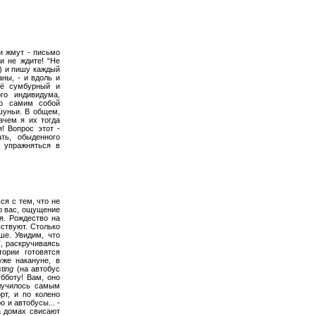
и жмут - письмо
 и не ждите! “Не
о) и пишу каждый
аны, - и вдоль и
сё сумбурный и
го индивидума,
го самим собой
шуньи. В общем,
зачем я их тогда
! Вопрос этот -
ть, обыденного
е упражняться в
ся с тем, что не
аю вас, ощущение
я. Рождество на
вствуют. Столько
ше. Увидим, что
”, раскручиваясь
тории готовятся
уже накануне, в
ting
(на автобус
убботу! Вам, оно
случилось самым
рт, и по колено
 и автобусы... -
а домах свисают