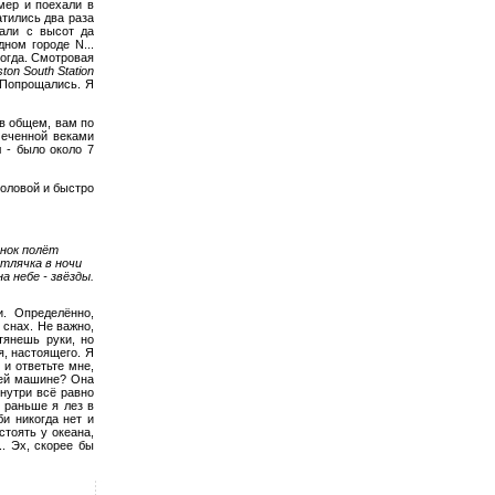
мер и поехали в
атились два раза
рали с высот да
дном городе N...
тогда. Смотровая
ton South Station
. Попрощались. Я
“в общем, вам по
меченной веками
л - было около 7
головой и быстро
нок полёт
тлячка в ночи
на небе - звёзды.
. Определённо,
 снах. Не важно,
 тянешь руки, но
я, настоящего. Я
т и ответьте мне,
моей машине? Она
внутри всё равно
. раньше я лез в
би никогда нет и
стоять у океана,
.. Эх, скорее бы