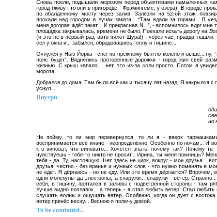
Снова поели, подышали морозом перед объективами намыленных ка
город (живут-то они в пригороде - Фрэмингеме, у озера). В городе прок
по обалденному мосту через залив. Залезли на 52-ой этаж, повзи
поохали над городом в лучах заката... “Там вдали за горами... В уез
меня догорая ждёт закат... И прекрасная N...”, - вспомнилось вдрг мне 
площадка закрывалась, времени не было. Поехали искать дорогу на
Bos
(и это не в первый раз, авто-пилот Шура!) - через час, правда, нашли
сел у окна и... забылся, обрадовашись теплу и тишине...
Очнулся у Нью-Йорка - снег по-прежнему был по колено и выше... ну, 
пояс будет”. Виднелись проторенные дорожки - город жил свей раз
жизнью. С крыш капало.... нет, это из-за соли просто. Потом я увиде
мороза.
Добрался до дома. Там было всё как и тысячу лет назад. Я накрылся с 
уснул...
Внутри
оди
све
но 
Не пойму, то ли мир перевернулся, то ли я - вверх тармашками
воспринимается всё иначе - неопределённо. Особенно по ночам... И во
кто виноват, что виновато... Хочется знать, почему так? Почему ты
чувствуешь - тебя-то никто не просит... Ирина, ты меня помнишь? Мен
тебя - да. Ту, настоящую. Нет здесь не цирк, вокруг - мои друзья... во
друзья, честно - без вранья и нужных слов - что нужно поменять в 
не едет. Я дёргаюсь - но не еду. Или это время дёргается? Впрочем, 
одни молекулы да электроны, а снаружи... снаружи - ветер. Странно..
себя, в тишину, прятался в заливы с подветренной стороны - там ря
лучше видно поплавок... а теперь - я стал любить ветер! Стал любить 
слушать волны и ощущать ветер. Особенно, когда он дует с востока.
ветер принёс весну... Весною я полечу домой.
То be continued...