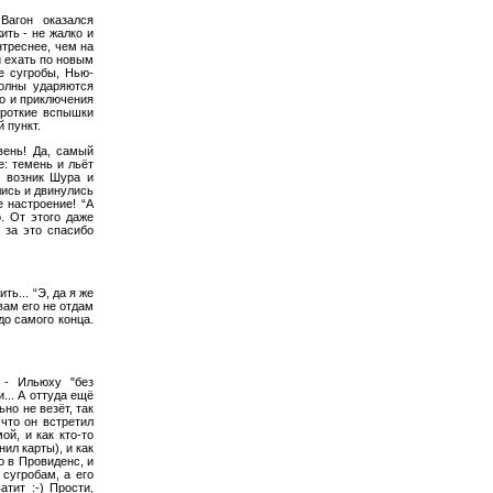
Вагон оказался
ить - не жалко и
нтреснее, чем на
и ехать по новым
е сугробы, Нью-
волны ударяются
о и приключения
ороткие вспышки
й пункт.
вень! Да, самый
е: темень и льёт
уг возник Шура и
лись и двинулись
е настроение! “А
о. От этого даже
- за это спасибо
ь... “Э, да я же
 вам его не отдам
до самого конца.
я - Ильюху "без
... А оттуда ещё
но не везёт, так
 что он встретил
ой, и как кто-то
нил карты), и как
о в Провиденс, и
 сугробам, а его
атит :-) Прости,