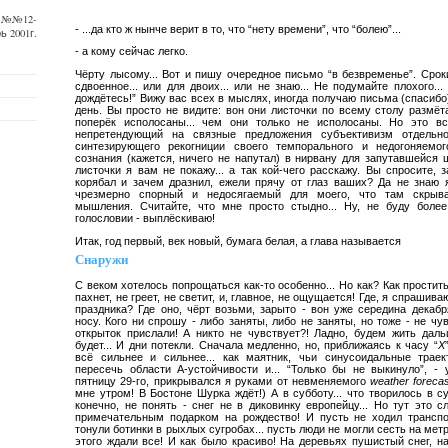
и №№12-
- ...да кто ж нынче верит в то, что “нету времени”, что “болею”...
ь 2001г.
- а кому сейчас легко.
Чёрту лысому... Вот и пишу очередное письмо “в безвременье”. Срок
сдвоенное... или для двоих... или не знаю... Не подумайте плохого...
дождётесь!” Вижу вас всех в мыслях, иногда получаю письма (спасиб
день. Вы просто не видите: вон они листочки по всему столу размёт
поперёк исполосаны... чем они только не исполосаны. Но это в
непретендующий на связные предложения субъективизм отдельно
синтезирующего рекогниции своего темпорального и недогоняемо
сознания (кажется, ничего не напутал) в нирвану для запутавшейся 
листочки я вам не покажу... а так кой-чего расскажу. Вы спросите, 
корябал и зачем дразнил, ежели прячу от глаз ваших? Да не знаю я
чрезмерно спорный и недосягаемый для моего, что там скрыва
мышления. Считайте, что мне просто стыдно... Ну, не буду боле
голословии - выплёскиваю!
Итак, год первый, век новый, бумага белая, а глава называется
Снаружи
С веком хотелось попрощаться как-то особенно... Но как? Как простить
пахнет, не греет, не светит, и, главное, не ощущается! Где, я спрашив
праздника? Где оно, чёрт возьми, зарыто - вон уже середина декабр
носу. Кого ни спрошу - либо заняты, либо не заняты, но тоже - не чу
открыток прислали! А никто не чувствует?! Ладно, будем жить даль
будет... И дни потекли. Сначала медленно, но, приближаясь к часу “
X
всё сильнее и сильнее... как маятник, чьи синусоидальные траек
пересечь области А-устойчивости и... “Только бы не выкинуло”, - 
пятницу 29-го, прикрывался я руками от невменяемого
weather forecas
мне утром! В Бостоне Шурка ждёт!) А в субботу... что творилось в с
конечно, не понять - снег не в диковинку европейцу... Но тут это 
примечательным подарком на рождество! И пусть не ходил транспо
тонули ботинки в рыхлых сугробах... пусть люди не могли сесть на метро
этого ждали все! И как было красиво! На деревьях пушистый снег, н