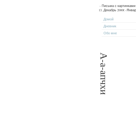
- Письма с картинкам
13, Декабрь 2000г.-Январ
Домой
Дневник
Обо мне
А-а-апчхи