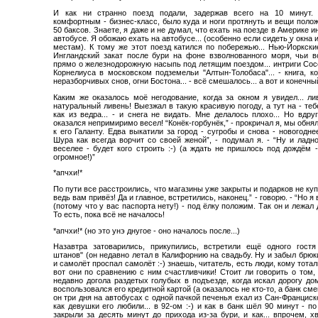
И как ни странно поезд подали, задержав всего на 10 минут. 
комфортным - бизнес-класс, было куда и ноги протянуть и вещи полож
50 баксов. Знаете, я даже и не думал, что ехать на поезде в Америке и
автобусе. Я обожаю ехать на автобусе... (особенно если сидеть у окна 
местам). К тому же этот поезд катился по побережью... Нью-Йоркски
Ингландский закат после бури на фоне взволнованного моря, чьи 
прямо о железнодорожную насыпь под летящим поездом... интриги Сос
Корнелиуса в московском подземельи "Алтын-Толобаса"... - книга, к
неразборчивых снов, огни Бостона... - всё смешалось... а вот и конечны
Каким же оказалось моё негодование, когда за окном я увидел... ли
натуральный ливень! Выезжал в такую красивую погоду, а тут на - теб
как из ведра... - и снега не видать. Мне делалось плохо... Но вдр
оказался непримиримо весел! “Конёк-горбунёк,” - прокричал я, мы обня
к его Галанту. Едва выкатили за город - сугробы и снова - новогодне
Шура как всегда ворчит со своей женой”, - подумал я. - “Ну и ладн
веселее - будет кого строить :-) (а ждать не пришлось под дождём 
огромное!)”
*апчхи!*
По пути все расстроились, что магазины уже закрыты и подарков не купит
ведь вам привёз! Да и главное, встретились, наконец.” - говорю. - “Но я
(потому что у вас паспорта нету!) - под ёлку положим. Так он и лежал 
То есть, пока всё не началось!
*апчхи!* (но это унэ днугое - оно началось после...)
Назавтра затоварились, прикупились, встретили ещё одного гост
штанов" (он недавно летал в Калифорнию на свадьбу. Ну и забыл брюки
и самолёт проспал самолёт :-) знаешь, читатель, есть люди, кому тоталь
вот они по сравнению с ним счастливчики! Стоит ли говорить о том,
недавно догола раздетых голубых в подъезде, когда искал дорогу дом
воспользовался его кредитной картой (а оказалось не кто-то, а банк сме
он три дня на автобусах с одной пачкой печенья ехал из Сан-Франциск
как девушки его любили... в 92-ом :-) и как в банк шёл 90 минут - по
закрыли за десять минут до прихода из-за бури, и как... впрочем, хв