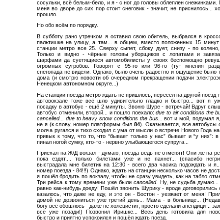
сосульки, всё белым-бело, и я - с ног до головы облеплен снежинками.
меня во дворе до сих пор стоит снеговик - значит, не приснилось... х
прошло.
Но обо всём по порядку.
В субботу рано утречком я оставил свою обитель, выбрался в кросс
пальтишке на улицу, а там... в общем, вместо положенных 15 минут
станции метро все 25. Сверху сыпет, сбоку дует, снизу - по колено,
Только и видно - чёрные головы уборщиков с лопатами и завяз
шарфами да суетящиеся автомобилисты у своих беспомощно ревущ
огромных сугробов. Говорят с 95-го или 96-го (тут мнения разд
снегопада не видели. Однако, было очень радостно и ощущение было т
дома (и смотрю новости об очередном прекращении подачи электроэ
Ненецком автономном округе...)
На станции поезда метро ждать не пришлось, пересел на другой поезд т
автовокзале тоже всё шло удивительно гладко и быстро... вот я у
посадку в автобус - ещё 2 минуты. Звоню Шуре - встречай! Вдруг слыш
автобус отменили, второй... и пошло поехало:
due to air conditions the 
cancelled... due to heavy snow conditions the bus...
вот и мой, подумал я
не я (к слову, номер платформы был
84
). Оказывается, все автобусы
молча ругался и тихо сходил с ума от мысли о встрече Нового Года на 
привык к тому, что то, что “бывает только у нас” бывает и “у них”: в
пинал ногой сумку, кто-то - нервно улыбающегося супруга...
Приехал на Ж/Д вокзал - думаю, поезда ведь не отменят! Они же на ре
пока ездят.... только билетами уже и не пахнет... (спасибо негри
выстрадала мне билетик на 12:30 - всего два часика подождать и я..
номер поезда - 84!!!) Однако, ждать на станции несколько часов не дост
я пошёл бродить по вокзалу, чтобы не сразу увидеть, как на табло отме
Три рейса к тому времени уже были
cancelled
. Ну, не судьба думаю...
равно как-нибудь доеду! Пошёл звонить Шурику - вроде договорились 
казалось, что даже не еду, и это он - Бостон - уезжает от меня! При
домой не дозвониться уже третий день... Мама - в больнице... (Неда
богу всё обошлось - даже не холецистит, просто сделали апендицит.. заж
всё уже позади!) Позвонил Иришке... Весь день готовила для новог
быстро и приятно успокоился и пошёл ждать поезд.