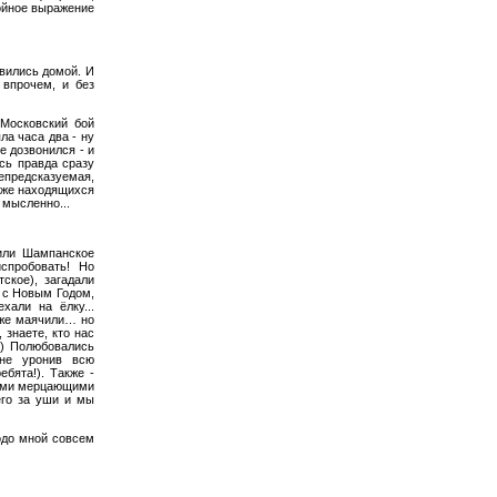
койное выражение
авились домой. И
 впрочем, и без
 Московский бой
ла часа два - ну
е дозвонился - и
ось правда сразу
непредсказуемая,
 уже находящихся
 мысленно...
или Шампанское
спробовать! Но
ское), загадали
, с Новым Годом,
хали на ёлку...
оже маячили… но
 знаете, кто нас
:-) Полюбовались
 не уронив всю
бята!). Также -
ыми мерцающими
его за уши и мы
подо мной совсем