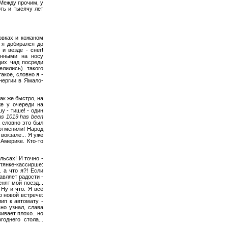
 Между прочим, у
оть и тысячу лет
овках и кожаном
 я добирался до
 и везде - снег!
анными на носу
их чад посреди
елились) такого
акое, словно я -
нергии в Ямало-
ак же быстро, на
же у очереди на
у - тише! - один
bus 1019 has been
, словно это был
 отменили! Народ
вокзале... Я уже
 Америке. Кто-то
льсах! И точно -
тянке-кассирше:
. а что я?! Если
авляет радости -
нят мой поезд...
 Ну и что. Я всё
о новой встрече:
лип к автомату -
вно узнал, слава
ивает плохо.. но
однего стола...